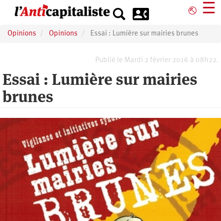
Aller
☰
⎋
au
contenu
Opinions
Opinions
Essai : Lumière sur mairies brunes
principal
Publié le Mardi 2 février 2016 à 08h22.
Essai : Lumière sur mairies
brunes