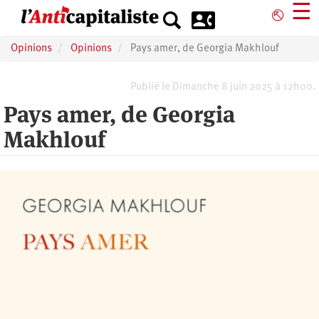
Aller
☰
⎋
au
contenu
Opinions
Opinions
Pays amer, de Georgia Makhlouf
principal
Publié le Dimanche 8 juin 2025 à 12h00.
Pays amer, de Georgia
Makhlouf