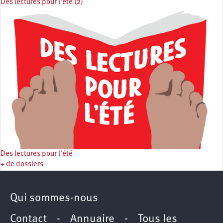
Des lectures pour l'été (2)
Des lectures pour l'été
+ de dossiers
Qui sommes-nous
Contact
-
Annuaire
-
Tous les