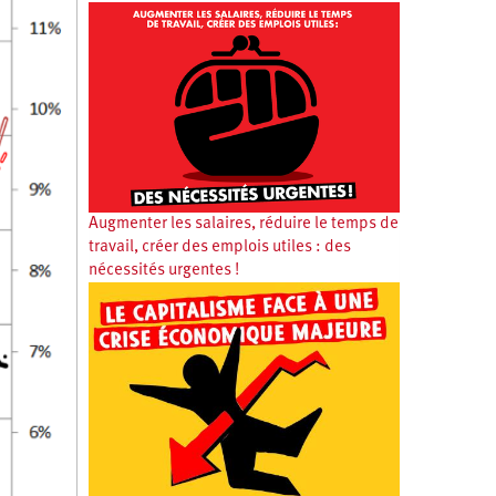
Augmenter les salaires, réduire le temps de
travail, créer des emplois utiles : des
nécessités urgentes !