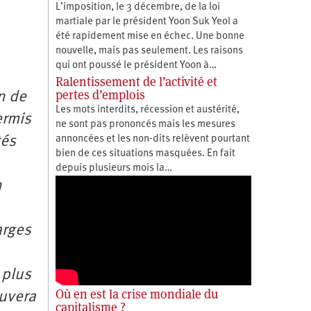
L’imposition, le 3 décembre, de la loi
martiale par le président Yoon Suk Yeol a
été rapidement mise en échec. Une bonne
nouvelle, mais pas seulement. Les raisons
qui ont poussé le président Yoon à…
Ralentissement de l’activité et
pertes d’emplois
n de
Les mots interdits, récession et austérité,
ermis
ne sont pas prononcés mais les mesures
tés
annoncées et les non-dits relèvent pourtant
bien de ces situations masquées. En fait
depuis plusieurs mois la…
n
arges
 plus
Où en est la crise mondiale du
ouvera
capitalisme ?