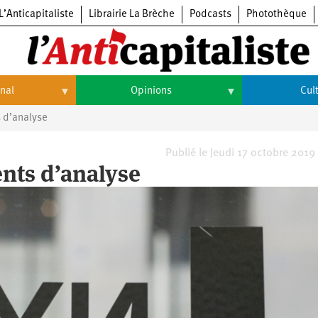
L’Anticapitaliste
Librairie La Brèche
Podcasts
Photothèque
onal
Opinions
Cul
s d’analyse
Opinions
Culture
Histoire
Arts
Publié le Jeudi 17 octobre 2019
ents d’analyse
Cinéma
Expositions
Livres
Musique