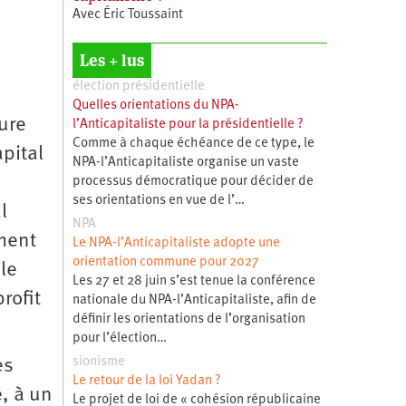
Avec Éric Toussaint
Les + lus
élection présidentielle
Quelles orientations du NPA-
sure
l’Anticapitaliste pour la présidentielle ?
Comme à chaque échéance de ce type, le
pital
NPA-l’Anticapitaliste organise un vaste
processus démocratique pour décider de
ses orientations en vue de l’…
l
NPA
ement
Le NPA-l’Anticapitaliste adopte une
orientation commune pour 2027
le
Les 27 et 28 juin s’est tenue la conférence
rofit
nationale du NPA-l’Anticapitaliste, afin de
définir les orientations de l’organisation
pour l’élection…
sionisme
es
Le retour de la loi Yadan ?
, à un
Le projet de loi de « cohésion républicaine