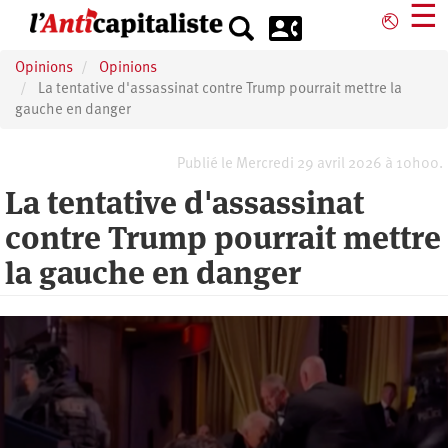
Aller
☰
⎋
au
contenu
Opinions
Opinions
principal
La tentative d'assassinat contre Trump pourrait mettre la
gauche en danger
Publié le Mercredi 29 avril 2026 à 10h00.
La tentative d'assassinat
contre Trump pourrait mettre
la gauche en danger