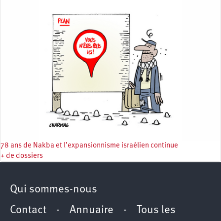
78 ans de Nakba et l’expansionnisme israélien continue
+ de dossiers
Qui sommes-nous
Contact
-
Annuaire
-
Tous les