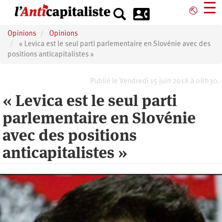
Aller
☰
⎋
au
contenu
Opinions
Opinions
principal
« Levica est le seul parti parlementaire en Slovénie avec des
positions anticapitalistes »
Publié le Vendredi 15 juin 2018 à 08h30.
« Levica est le seul parti
parlementaire en Slovénie
avec des positions
anticapitalistes »