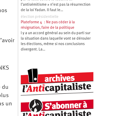
l’antisémitisme » n’est pas la résurrection
nos
de la loi Yadan. Il faut le…
élection présidentielle
Plateforme 4 : Ne pas céder à la
résignation, faire de la politique
l y a un accord général au sein du parti sur
la situation dans laquelle vont se dérouler
’avoir
les élections, même si nos conclusions
divergent. La…
LNKS
e du
plus
as un