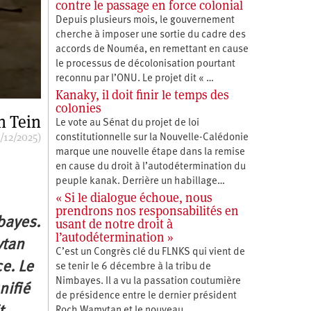
contre le passage en force colonial
Depuis plusieurs mois, le gouvernement
cherche à imposer une sortie du cadre des
accords de Nouméa, en remettant en cause
le processus de décolonisation pourtant
reconnu par l’ONU. Le projet dit « …
Kanaky, il doit finir le temps des
colonies
n Tein
Le vote au Sénat du projet de loi
/12/2025)
constitutionnelle sur la Nouvelle-Calédonie
marque une nouvelle étape dans la remise
en cause du droit à l’autodétermination du
peuple kanak. Derrière un habillage…
« Si le dialogue échoue, nous
prendrons nos responsabilités en
bayes.
usant de notre droit à
l’autodétermination »
ytan
C’est un Congrès clé du FLNKS qui vient de
e. Le
se tenir le 6 décembre à la tribu de
Nimbayes. Il a vu la passation coutumière
nifié
de présidence entre le dernier président
Roch Wamytan et le nouveau,…