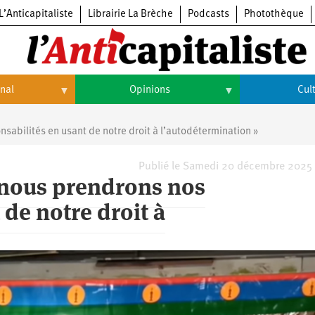
L’Anticapitaliste
Librairie La Brèche
Podcasts
Photothèque
onal
Opinions
Cul
Opinions
Culture
sabilités en usant de notre droit à l’autodétermination »
Histoire
Arts
Publié le Samedi 20 décembre 2025 
, nous prendrons nos
Cinéma
 de notre droit à
Expositions
Livres
Musique