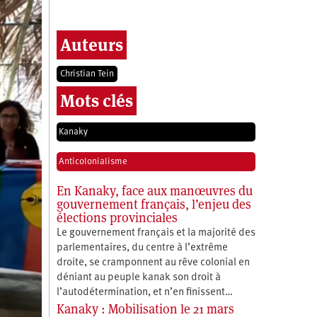
Auteurs
Christian Tein
Mots clés
Kanaky
Anticolonialisme
En Kanaky, face aux manœuvres du
gouvernement français, l’enjeu des
élections provinciales
Le gouvernement français et la majorité des
parlementaires, du centre à l’extrême
droite, se cramponnent au rêve colonial en
déniant au peuple kanak son droit à
l’autodétermination, et n’en finissent…
Kanaky : Mobilisation le 21 mars