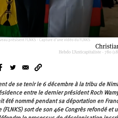
uveau présisent FLNKS - Capture d'une vidéo du FLNKS
Christia
Hebdo L’Anticapitaliste - 780 (18
nt de se tenir le 6 décembre à la tribu de Nim
résidence entre le dernier président Roch Wam
vait été nommé pendant sa déportation en Franc
te (FLNKS) sort de son 46e Congrès refondé et u