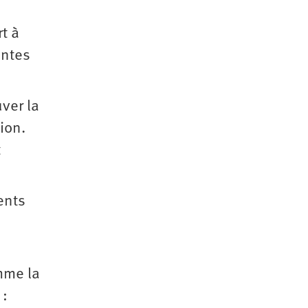
t à
antes
uver la
ion.
t
ents
mme la
 :