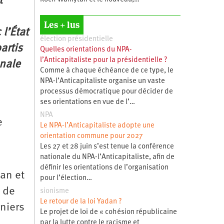
t
Les + lus
l’État
élection présidentielle
artis
Quelles orientations du NPA-
l’Anticapitaliste pour la présidentielle ?
onale
Comme à chaque échéance de ce type, le
NPA-l’Anticapitaliste organise un vaste
processus démocratique pour décider de
ses orientations en vue de l’…
NPA
e
Le NPA-l’Anticapitaliste adopte une
orientation commune pour 2027
Les 27 et 28 juin s’est tenue la conférence
nationale du NPA-l’Anticapitaliste, afin de
définir les orientations de l’organisation
 an et
pour l’élection…
i de
sionisme
Le retour de la loi Yadan ?
niers
Le projet de loi de « cohésion républicaine
par la lutte contre le racisme et