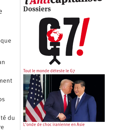
Dossiers
e
 que
an
Tout le monde déteste le G7
ement
s
os
ité du
L’onde de choc iranienne en Asie
re