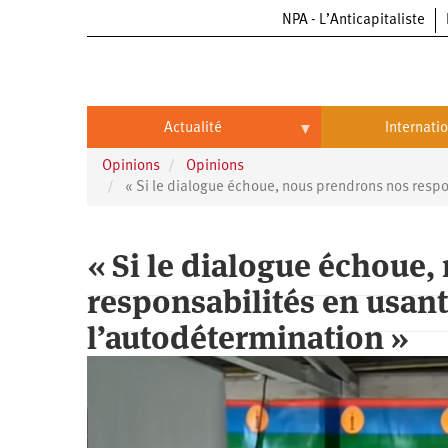
NPA - L’Anticapitaliste
Aller
au
contenu
principal
Actualité
Internati
Opinions
Opinions
Actualité
International
« Si le dialogue échoue, nous prendrons nos respon
Politique
Brésil
« Si le dialogue échoue
Entreprises
Chine
responsabilités en usant
Oppressions
Entreprises
États-
Unis
l’autodétermination »
Économie
Automobile
Oppressions
Continents
Écologie
Aéronautique
Antiracisme
Continents
Éducation
Commerce
Féminisme
Afrique