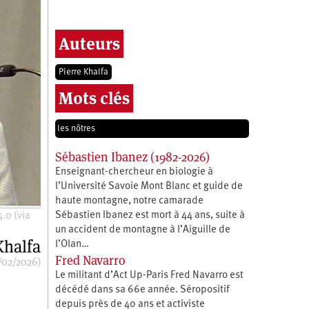
Auteurs
Pierre Khalfa
Mots clés
les nôtres
Sébastien Ibanez (1982-2026)
Enseignant-chercheur en biologie à
l’Université Savoie Mont Blanc et guide de
haute montagne, notre camarade
Sébastien Ibanez est mort à 44 ans, suite à
.0 (via
un accident de montagne à l’Aiguille de
Khalfa
l’Olan…
Fred Navarro
/02/2026)
Le militant d’Act Up-Paris Fred Navarro est
décédé dans sa 66e année. Séropositif
depuis près de 40 ans et activiste