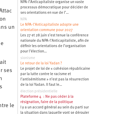
NPA-l’Anticapitaliste organise un vaste
processus démocratique pour décider de
Attac
ses orientations en vue de l’…
ion
NPA
Le NPA-l’Anticapitaliste adopte une
dans un
orientation commune pour 2027
Les 27 et 28 juin s’est tenue la conférence
nationale du NPA-l’Anticapitaliste, afin de
ue
définir les orientations de l’organisation
pour l’élection…
sionisme
ait
Le retour de la loi Yadan ?
Le projet de loi de « cohésion républicaine
ur ses
par la lutte contre le racisme et
n
l’antisémitisme » n’est pas la résurrection
de la loi Yadan. Il faut le…
s
élection présidentielle
Plateforme 4 : Ne pas céder à la
résignation, faire de la politique
tre le
l y a un accord général au sein du parti sur
la situation dans laquelle vont se dérouler