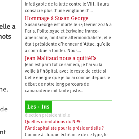
infatigable de la lutte contre le VIH, il aura
consacré plus d’une vingtaine d’…
Hommage à Susan George
Susan George est morte le 14 février 2026 à
elle a
Paris. Politologue et écrivaine franco-
mots
américaine, militante altermondialiste, elle
était présidente d’honneur d’Attac, qu’elle
a contribué à fonder. Nous…
Jean Malifaud nous a quittéEs
t
Jean est parti tôt ce samedi, je l’ai vu la
veille à l’hôpital, avec le reste de cette si
belle énergie que je lui ai connue depuis le
début de notre long parcours de
me.
camaraderie militante juste…
Les + lus
 de
élection présidentielle
Quelles orientations du NPA-
l’Anticapitaliste pour la présidentielle ?
nt
Comme à chaque échéance de ce type, le