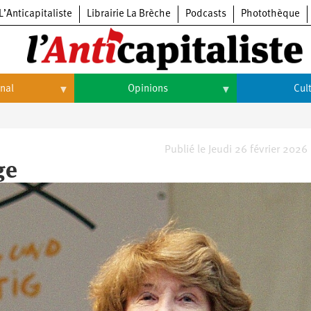
L’Anticapitaliste
Librairie La Brèche
Podcasts
Photothèque
onal
Opinions
Cul
Opinions
Culture
Histoire
Arts
Publié le Jeudi 26 février 2026
ge
Cinéma
Expositions
Livres
Musique