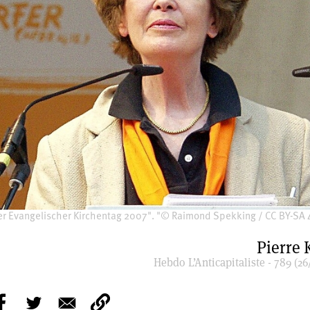
er Evangelischer Kirchentag 2007". "© Raimond Spekking / CC BY-SA 4
Pierre 
Hebdo L’Anticapitaliste - 789 (26