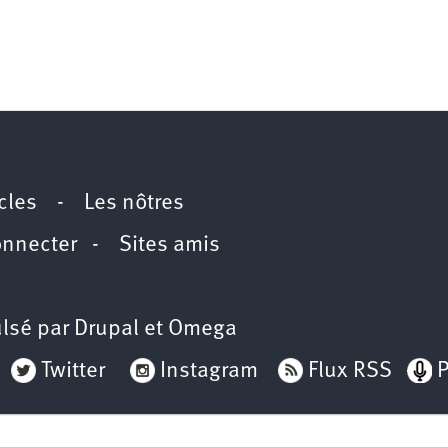
icles
-
Les nôtres
onnecter
-
Sites amis
lsé par
Drupal
et
Omega
Twitter
Instagram
Flux RSS