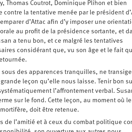
y, Thomas Coutrot, Dominique Plihon et bien
e contre la tentative menée par le président d’
’emparer d’Attac afin d’y imposer une orientat
torale au profit de la présidence sortante, et 
san a tenu bon, et ce malgré les tentatives
saires considérant que, vu son âge et le fait q
retournée.
 sous des apparences tranquilles, ne transige
a grande leçon qu’elle nous laisse. Tenir bon s
 systématiquement l’affrontement verbal. Susa
ferme sur le fond. Cette leçon, au moment où le
mortifère, doit être retenue.
de l’amitié et à ceux du combat politique con
isponibilité, son ouverture aux autres nous