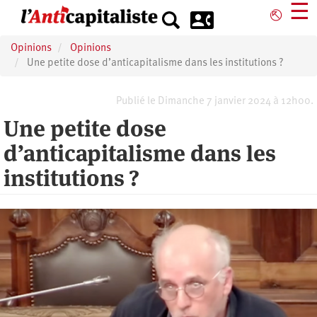
Aller
☰
⎋
au
contenu
Opinions
Opinions
principal
Une petite dose d’anticapitalisme dans les institutions ?
Publié le Dimanche 7 janvier 2024 à 12h00.
Une petite dose
d’anticapitalisme dans les
institutions ?