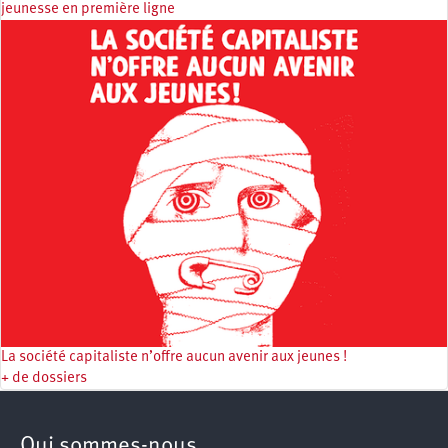
jeunesse en première ligne
La société capitaliste n’offre aucun avenir aux jeunes !
+ de dossiers
Qui sommes-nous