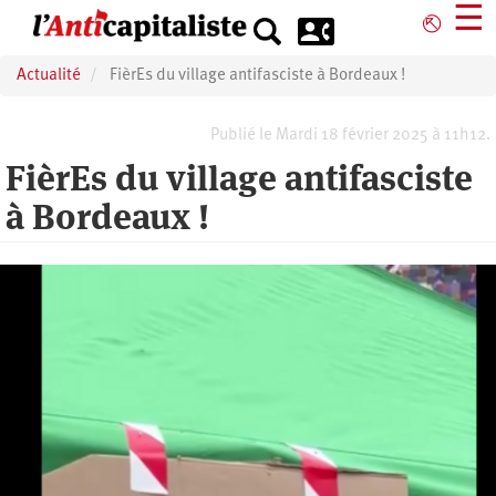
Aller
☰
⎋
au
contenu
Actualité
FièrEs du village antifasciste à Bordeaux !
principal
Publié le Mardi 18 février 2025 à 11h12.
FièrEs du village antifasciste
à Bordeaux !