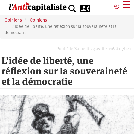
Aller
☰
⎋
au
contenu
Opinions
Opinions
principal
L’idée de liberté, une réflexion sur la souveraineté et la
démocratie
Publié le Samedi 23 avril 2016 à 07h21.
L’idée de liberté, une
réflexion sur la souveraineté
et la démocratie