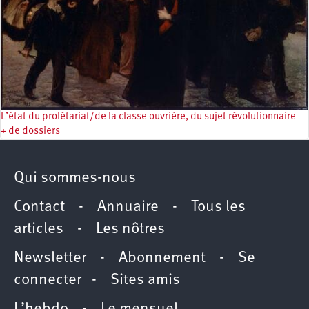
L’état du prolétariat/de la classe ouvrière, du sujet révolutionnaire
+ de dossiers
Qui sommes-nous
Contact
-
Annuaire
-
Tous les
articles
-
Les nôtres
Newsletter
-
Abonnement
-
Se
connecter
-
Sites amis