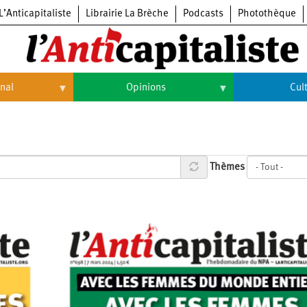
L’Anticapitaliste
Librairie La Brèche
Podcasts
Photothèque
onal
Opinions
Cul
Opinions
Culture
Histoire
Arts
Thèmes
Cinéma
Expositions
Livres
Musique