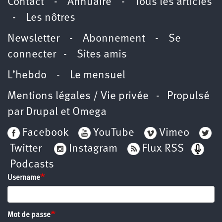
Contact
-
Annuaire
-
Tous les articles
-
Les nôtres
Newsletter
-
Abonnement
-
Se
connecter
-
Sites amis
L’hebdo
-
Le mensuel
Mentions légales / Vie privée
- Propulsé
par
Drupal
et
Omega
Facebook
YouTube
Vimeo
Twitter
Instagram
Flux RSS
Podcasts
Username
Mot de passe