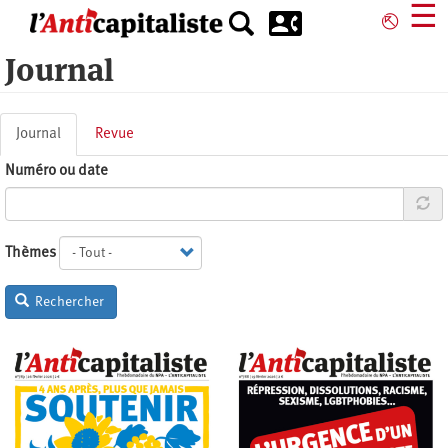
Aller
☰
⎋
au
contenu
Journal
principal
Onglets
Journal
(onglet
Revue
principaux
actif)
Numéro ou date
Thèmes
Rechercher