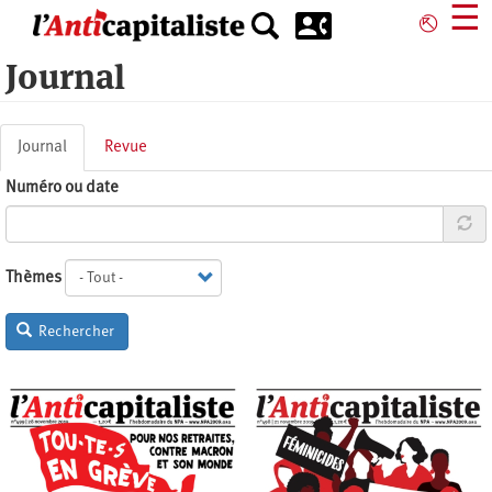
Aller
☰
⎋
au
contenu
Journal
principal
Onglets
Journal
(onglet
Revue
principaux
actif)
Numéro ou date
Thèmes
Rechercher