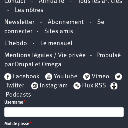
Contact
-
Annuaire
-
Tous les articles
-
Les nôtres
Newsletter
-
Abonnement
-
Se
connecter
-
Sites amis
L’hebdo
-
Le mensuel
Mentions légales / Vie privée
- Propulsé
par
Drupal
et
Omega
Facebook
YouTube
Vimeo
Twitter
Instagram
Flux RSS
Podcasts
Username
Mot de passe