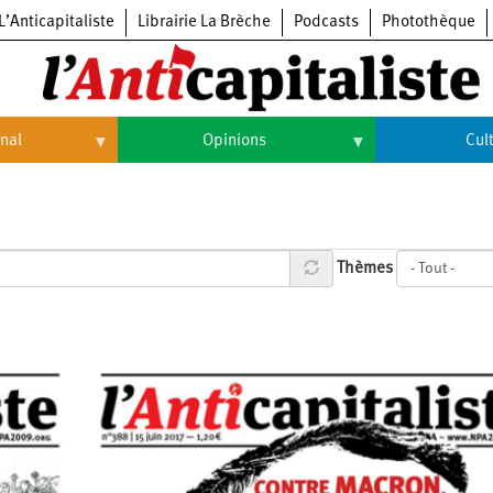
L’Anticapitaliste
Librairie La Brèche
Podcasts
Photothèque
onal
Opinions
Cul
Opinions
Culture
Histoire
Arts
Thèmes
Cinéma
Expositions
Livres
Musique