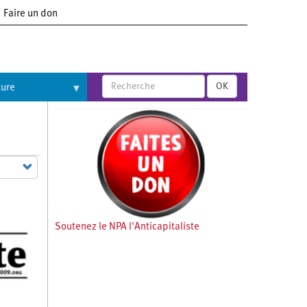
Faire un don
OK
ture
Soutenez le NPA l'Anticapitaliste