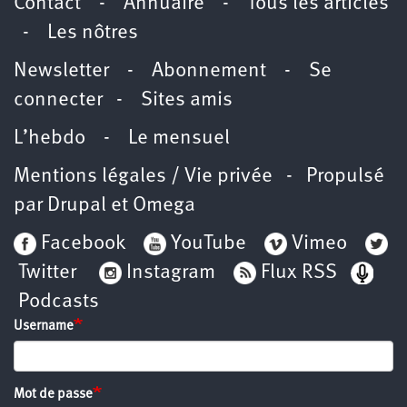
Contact
-
Annuaire
-
Tous les articles
-
Les nôtres
Newsletter
-
Abonnement
-
Se
connecter
-
Sites amis
L’hebdo
-
Le mensuel
Mentions légales / Vie privée
- Propulsé
par
Drupal
et
Omega
Facebook
YouTube
Vimeo
Twitter
Instagram
Flux RSS
Podcasts
Username
Mot de passe