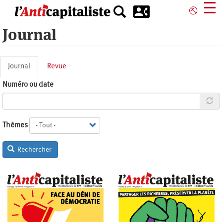
Aller
☰
⎋
au
contenu
Journal
principal
Onglets
Journal
(onglet
Revue
principaux
actif)
Numéro ou date
Thèmes
Rechercher