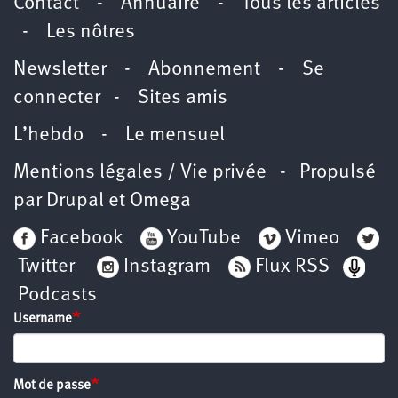
Contact
-
Annuaire
-
Tous les articles
-
Les nôtres
Newsletter
-
Abonnement
-
Se
connecter
-
Sites amis
L’hebdo
-
Le mensuel
Mentions légales / Vie privée
- Propulsé
par
Drupal
et
Omega
Facebook
YouTube
Vimeo
Twitter
Instagram
Flux RSS
Podcasts
Username
Mot de passe