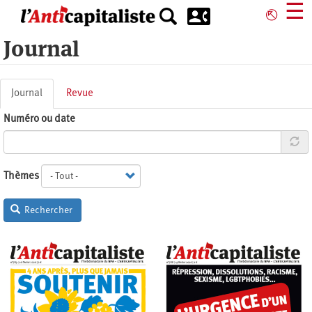
Aller
☰
⎋
au
contenu
Journal
principal
Onglets
Journal
(onglet
Revue
principaux
actif)
Numéro ou date
Thèmes
Rechercher