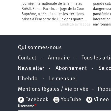
journée internationale de la femme au
grande cat
Santé
Hôpitaux
LGBTI
Amérique
du
Brésil, Edson Fachin, un juge de la Cour
dangereuse 
Nord
Suprême, a annulé toutes les décisions
pandémie d
Vidéos
SNCF
Amérique
latine
prises à l’encontre de Lula dans quatre…
internation
Lundi 26 avril 2021
environne
Dans
Services
Asie
mon
publics
département
Europe
Moyen-
Qui sommes-nous
Orient
Océanie
Contact
-
Annuaire
-
Tous les art
Newsletter
-
Abonnement
-
Se c
L’hebdo
-
Le mensuel
Mentions légales / Vie privée
- Propu
Facebook
YouTube
Vimeo
Username