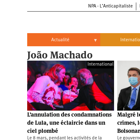
NPA - L’Anticapitaliste
Aller
au
contenu
principal
Actualité
Internati
João Machado
Actualité
International
International
Politique
Brésil
Entreprises
Chine
Oppressions
Entreprises
États-
Unis
Économie
Automobile
Oppressions
Continents
L’annulation des condamnations
Malgré l
Écologie
Aéronautique
Antiracisme
Continents
de Lula, une éclaircie dans un
crimes, 
ciel plombé
Bolsonar
Éducation
Commerce
Féminisme
Afrique
Le 8 mars, pendant les activités de la
Le gouvern