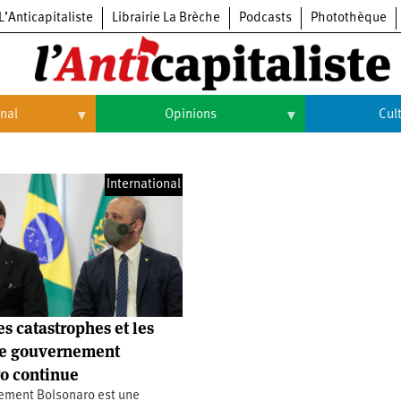
L’Anticapitaliste
Librairie La Brèche
Podcasts
Photothèque
onal
Opinions
Cul
Opinions
Culture
International
Histoire
Arts
Cinéma
Expositions
Livres
es catastrophes et les
Musique
le gouvernement
o continue
ement Bolsonaro est une