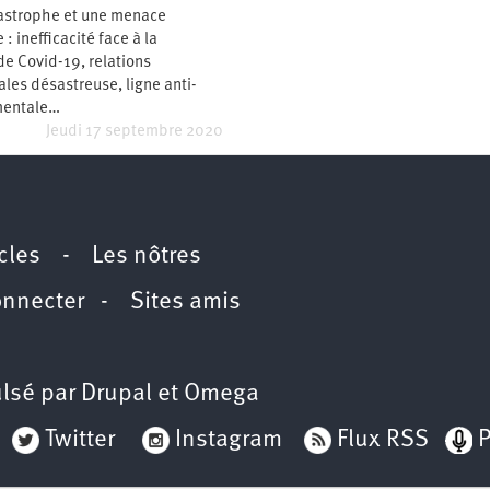
astrophe et une menace
: inefficacité face à la
e Covid-19, relations
ales désastreuse, ligne anti-
mentale…
Jeudi 17 septembre 2020
icles
-
Les nôtres
onnecter
-
Sites amis
lsé par
Drupal
et
Omega
Twitter
Instagram
Flux RSS