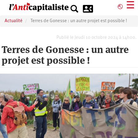
Aller
☰
⎋
au
contenu
Actualité
Terres de Gonesse : un autre projet est possible !
principal
Publié le Jeudi 10 octobre 2024 à 14h00.
Terres de Gonesse : un autre
projet est possible !