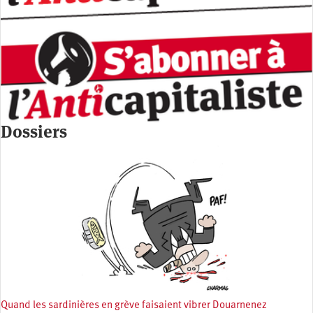
Dossiers
Quand les sardinières en grève faisaient vibrer Douarnenez