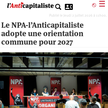
Aller
☰
⎋
au
contenu
Publié le Jeudi 2 juillet 2026 à 11h00.
principal
Le NPA-l’Anticapitaliste
adopte une orientation
commune pour 2027