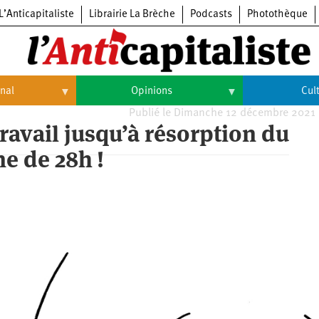
L’Anticapitaliste
Librairie La Brèche
Podcasts
Photothèque
onal
Opinions
Cul
Publié le Dimanche 12 décembre 2021 
Opinions
Culture
avail jusqu’à résorption du
e de 28h !
Histoire
Arts
Cinéma
Expositions
Livres
Musique