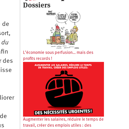
Dossiers
) de
ort,
 du
fin
L’économie sous perfusion… mais des
profits records !
r des
aisse
e
iorer
 de
Augmenter les salaires, réduire le temps de
us
travail, créer des emplois utiles : des