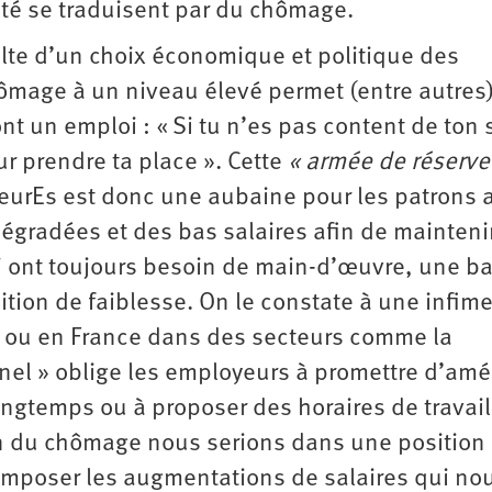
ité se traduisent par du chômage.
ésulte d’un choix économique et politique des
chômage à un niveau élevé permet (entre autres
ont un emploi : « Si tu n’es pas content de ton s
r prendre ta place ». Cette
« armée de réserve
urEs est donc une aubaine pour les patrons a
dégradées et des bas salaires afin de mainteni
ui ont toujours besoin de main-d’œuvre, une b
tion de faiblesse. On le constate à une infim
 ou en France dans des secteurs comme la
nel » oblige les employeurs à promettre d’amél
ongtemps ou à proposer des horaires de travail
on du chômage nous serions dans une position
 imposer les augmentations de salaires qui no