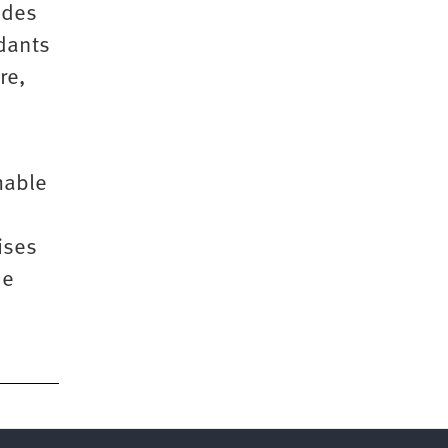
 des
édants
re,
mable
ises
de