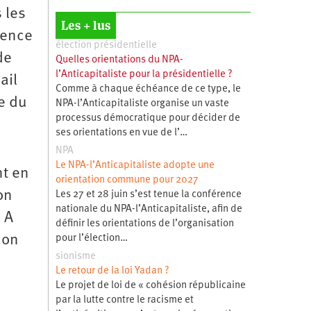
 les
Les + lus
gence
élection présidentielle
de
Quelles orientations du NPA-
l’Anticapitaliste pour la présidentielle ?
ail
Comme à chaque échéance de ce type, le
le du
NPA-l’Anticapitaliste organise un vaste
processus démocratique pour décider de
ses orientations en vue de l’…
NPA
Le NPA-l’Anticapitaliste adopte une
nt en
orientation commune pour 2027
on
Les 27 et 28 juin s’est tenue la conférence
nationale du NPA-l’Anticapitaliste, afin de
 A
définir les orientations de l’organisation
 on
pour l’élection…
sionisme
Le retour de la loi Yadan ?
Le projet de loi de « cohésion républicaine
par la lutte contre le racisme et