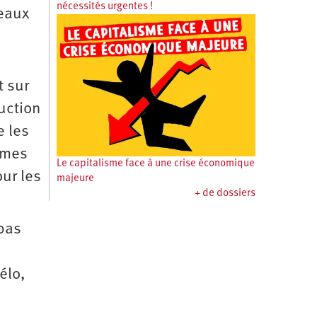
nécessités urgentes !
veaux
t sur
uction
e les
mêmes
Le capitalisme face à une crise économique
ur les
majeure
+ de dossiers
 pas
élo,