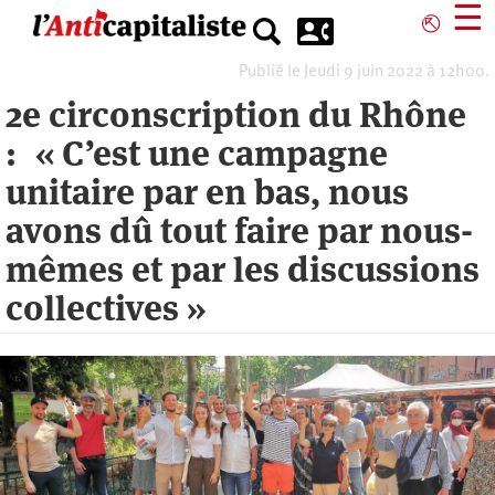
Aller
☰
⎋
au
contenu
Publié le Jeudi 9 juin 2022 à 12h00.
principal
2e circonscription du Rhône
: « C’est une campagne
unitaire par en bas, nous
avons dû tout faire par nous-
mêmes et par les discussions
collectives »