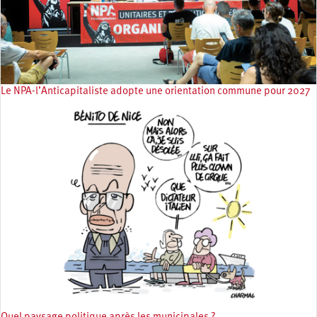
Le NPA-l’Anticapitaliste adopte une orientation commune pour 2027