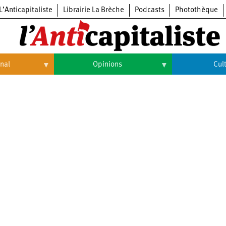
L’Anticapitaliste
Librairie La Brèche
Podcasts
Photothèque
onal
Opinions
Cul
Opinions
Culture
Histoire
Arts
Cinéma
Expositions
Livres
Musique