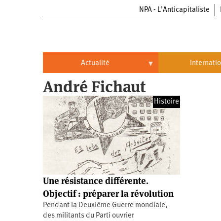
NPA - L’Anticapitaliste
Aller
au
contenu
principal
Actualité
Internati
André Fichaut
Actualité
International
Histoire
Politique
Brésil
Entreprises
Chine
Oppressions
Entreprises
États-
Unis
Économie
Automobile
Oppressions
Continents
Une résistance différente.
Écologie
Aéronautique
Antiracisme
Continents
Objectif : préparer la révolution
Pendant la Deuxième Guerre mondiale,
Éducation
Commerce
Féminisme
Afrique
des militants du Parti ouvrier