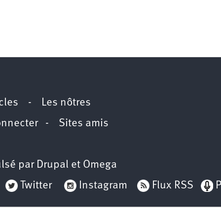
icles
-
Les nôtres
onnecter
-
Sites amis
lsé par
Drupal
et
Omega
Twitter
Instagram
Flux RSS