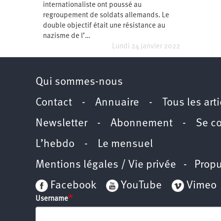
internationaliste ont poussé au
Santé
Hôpitaux
LGBTI
Amérique
du
regroupement de soldats allemands. Le
Nord
double objectif était une résistance au
Vidéos
SNCF
Amérique
latine
nazisme de l’…
Lundi 24 janvier 2022
Dans
Services
Asie
mon
publics
département
Europe
Qui sommes-nous
Moyen-
Orient
Contact
-
Annuaire
-
Tous les art
Océanie
Newsletter
-
Abonnement
-
Se c
L’hebdo
-
Le mensuel
Mentions légales / Vie privée
- Propu
Facebook
YouTube
Vimeo
Username