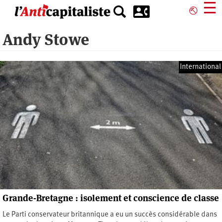
Aller
☰
⎋
au
contenu
Andy Stowe
principal
International
Grande-Bretagne : isolement et conscience de classe
Le Parti conservateur britannique a eu un succès considérable dans