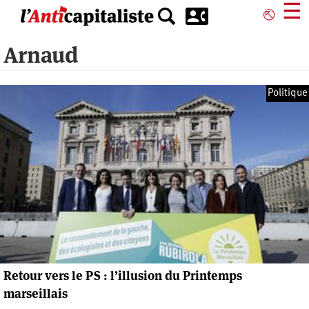
Aller
☰
⎋
au
contenu
Arnaud
principal
Politique
Retour vers le PS : l’illusion du Printemps
marseillais