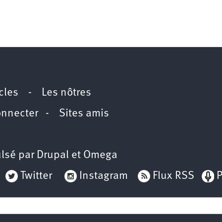
icles
-
Les nôtres
onnecter
-
Sites amis
lsé par
Drupal
et
Omega
Twitter
Instagram
Flux RSS