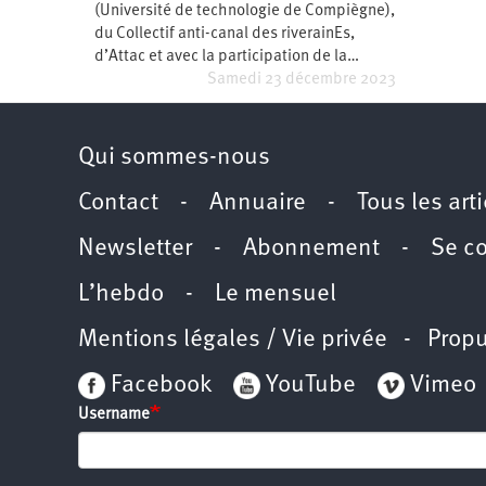
(Université de technologie de Compiègne),
Santé
Hôpitaux
LGBTI
Amérique
du
du Collectif anti-canal des riverainEs,
Nord
d’Attac et avec la participation de la…
Vidéos
SNCF
Amérique
latine
Samedi 23 décembre 2023
Dans
Services
Asie
mon
publics
département
Qui sommes-nous
Europe
Contact
-
Annuaire
-
Tous les art
Moyen-
Orient
Newsletter
-
Abonnement
-
Se c
Océanie
L’hebdo
-
Le mensuel
Mentions légales / Vie privée
- Propu
Facebook
YouTube
Vimeo
Username