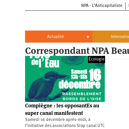
NPA - L’Anticapitaliste
Aller
au
contenu
principal
Actualité
Internati
Correspondant NPA Bea
Actualité
International
Écologie
Politique
Brésil
Entreprises
Chine
Oppressions
Entreprises
États-
Unis
Économie
Automobile
Oppressions
Continents
Compiègne : les opposantEs au
Écologie
Aéronautique
Antiracisme
Continents
super canal manifestent
Samedi 16 décembre après-midi, à
Éducation
Commerce
Féminisme
Afrique
l’initiative des associations Stop canal UTC