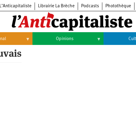
L’Anticapitaliste
Librairie La Brèche
Podcasts
Photothèque
onal
Opinions
Cul
uvais
Opinions
Culture
Histoire
Arts
Cinéma
Expositions
Livres
Musique