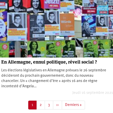
En Allemagne, ennui politique, réveil social ?
Les élections législatives en Allemagne prévues le 26 septembre
décideront du prochain gouvernement, donc du nouveau
chancelier. Un « changement d’ère » après 16 ans de règne
incontesté d’Angela…
Jeudi 16 septembre 2021
Pagination
Page
1
Page
2
Page
3
Page
››
Dernière
Derniers »
courante
suivante
page