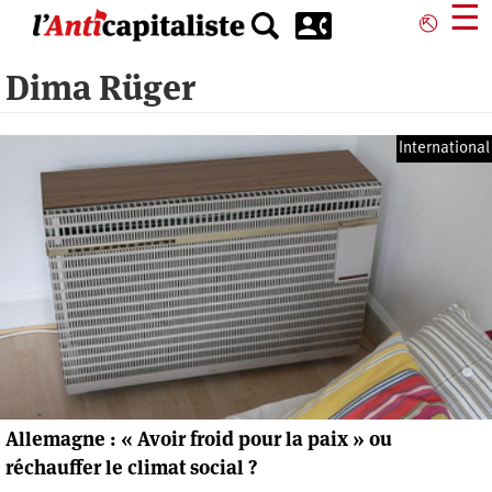
Aller
☰
⎋
au
contenu
Dima Rüger
principal
International
Allemagne : « Avoir froid pour la paix » ou
réchauffer le climat social ?