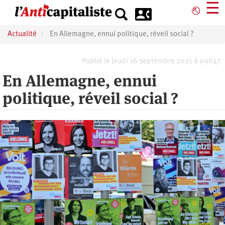
Aller
☰
⎋
au
contenu
Actualité
En Allemagne, ennui politique, réveil social ?
principal
Publié le Jeudi 16 septembre 2021 à 09h47.
En Allemagne, ennui
politique, réveil social ?