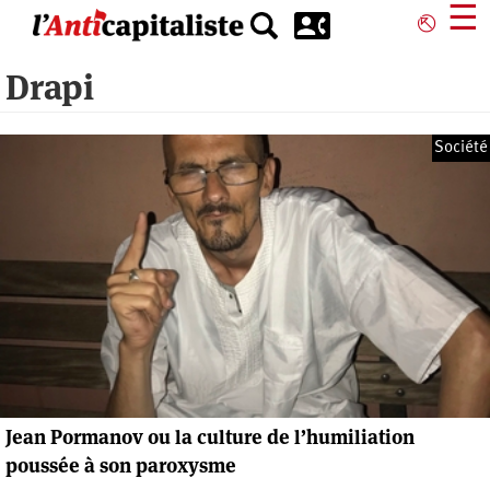
Aller
☰
⎋
au
contenu
Drapi
principal
Société
Jean Pormanov ou la culture de l’humiliation
poussée à son paroxysme