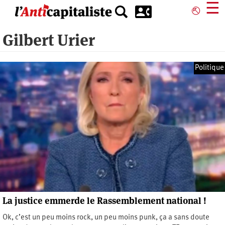
Aller
☰
⎋
au
contenu
Gilbert Urier
principal
Politique
La justice emmerde le Rassemblement national !
Ok, c’est un peu moins rock, un peu moins punk, ça a sans doute