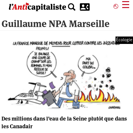
Aller
☰
⎋
au
contenu
Guillaume NPA Marseille
principal
Écologie
Des millions dans l’eau de la Seine plutôt que dans
les Canadair