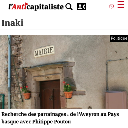
Aller
☰
⎋
au
contenu
Inaki
principal
Politique
Recherche des parrainages : de l’Aveyron au Pays
basque avec Philippe Poutou