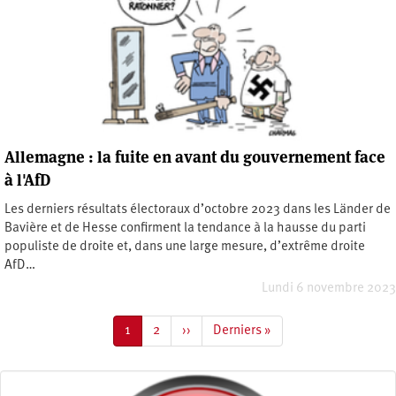
Allemagne : la fuite en avant du gouvernement face
à l'AfD
Les derniers résultats électoraux d’octobre 2023 dans les Länder de
Bavière et de Hesse confirment la tendance à la hausse du parti
populiste de droite et, dans une large mesure, d’extrême droite
AfD…
Lundi 6 novembre 2023
Pagination
Page
1
Page
2
Page
››
Dernière
Derniers »
courante
suivante
page