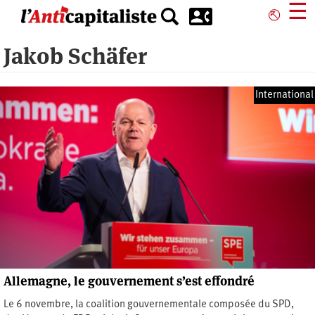
Aller
☰
⎋
au
contenu
Jakob Schäfer
principal
International
Allemagne, le gouvernement s’est effondré
Le 6 novembre, la coalition gouvernementale composée du SPD,