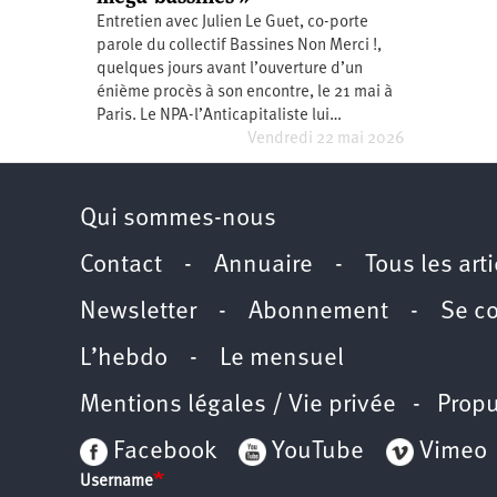
Santé
Hôpitaux
LGBTI
Amérique
Entretien avec Julien Le Guet, co-porte
du
parole du collectif Bassines Non Merci !,
Nord
Vidéos
SNCF
Amérique
quelques jours avant l’ouverture d’un
latine
énième procès à son encontre, le 21 mai à
Dans
Services
Asie
Paris. Le NPA-l’Anticapitaliste lui…
mon
publics
Vendredi 22 mai 2026
département
Europe
Moyen-
Qui sommes-nous
Orient
Océanie
Contact
-
Annuaire
-
Tous les art
Newsletter
-
Abonnement
-
Se c
L’hebdo
-
Le mensuel
Mentions légales / Vie privée
- Propu
Facebook
YouTube
Vimeo
Username