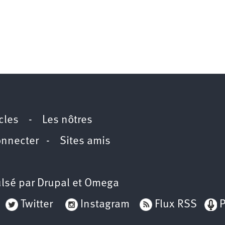
icles
-
Les nôtres
onnecter
-
Sites amis
lsé par
Drupal
et
Omega
Twitter
Instagram
Flux RSS