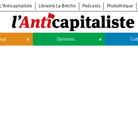
L’Anticapitaliste
Librairie La Brèche
Podcasts
Photothèque
onal
Opinions
Cul
Opinions
Culture
Histoire
Arts
Cinéma
Expositions
Livres
Musique