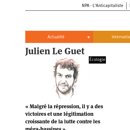
NPA - L’Anticapitaliste
Aller
au
contenu
principal
Actualité
Internati
Julien Le Guet
Actualité
International
Écologie
Politique
Brésil
Entreprises
Chine
Oppressions
Entreprises
États-
Unis
Économie
Automobile
Oppressions
Continents
« Malgré la répression, il y a des
Écologie
Aéronautique
Antiracisme
Continents
victoires et une légitimation
croissante de la lutte contre les
Éducation
Commerce
Féminisme
Afrique
méga-bassines »