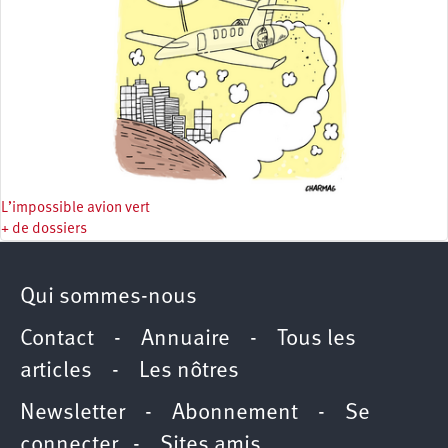
L’impossible avion vert
+ de dossiers
Qui sommes-nous
Contact
-
Annuaire
-
Tous les
articles
-
Les nôtres
Newsletter
-
Abonnement
-
Se
connecter
-
Sites amis