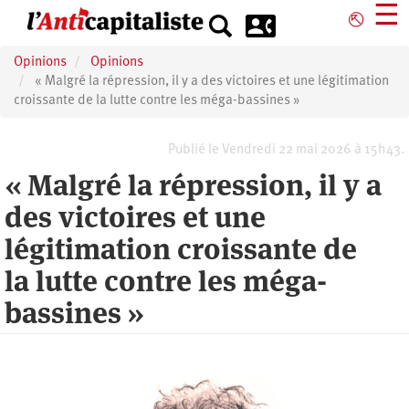
Aller
☰
⎋
au
contenu
Opinions
Opinions
principal
« Malgré la répression, il y a des victoires et une légitimation
croissante de la lutte contre les méga-bassines »
Publié le Vendredi 22 mai 2026 à 15h43.
« Malgré la répression, il y a
des victoires et une
légitimation croissante de
la lutte contre les méga-
bassines »