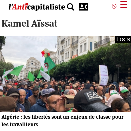
Aller
☰
⎋
au
contenu
Kamel Aïssat
principal
Histoire
Algérie : les libertés sont un enjeux de classe pour
les travailleurs