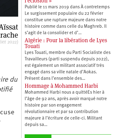
l’éclosion »
Publié le 11 mars 2019 dans À contretemps
Le surgissement populaire du 22 février
constitue une rupture majeure dans notre
Aïssat
histoire comme dans celle du Maghreb. Il
rache
s’agit de la consolider et d’…
Algérie : Pour la libération de Lyes
ier 2022)
Touati
Lyes Touati, membre du Parti Socialiste des
Travailleurs (parti suspendu depuis 2022),
est également un militant associatif très
engagé dans sa ville natale d’Aokas.
ire du
Présent dans l’ensemble des…
Hommage à Mohammed Harbi
tifié
Mohammed Harbi nous a quittéEs hier à
l’âge de 92 ans, après avoir marqué notre
histoire par son engagement
ccuse
révolutionnaire et par sa contribution
majeure à l’écriture de celle-ci. Militant
r
depuis sa…