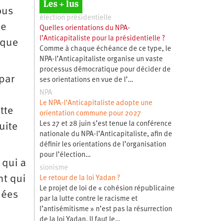
Les + lus
ous
élection présidentielle
me
Quelles orientations du NPA-
l’Anticapitaliste pour la présidentielle ?
ique
Comme à chaque échéance de ce type, le
NPA-l’Anticapitaliste organise un vaste
processus démocratique pour décider de
par
ses orientations en vue de l’…
NPA
Le NPA-l’Anticapitaliste adopte une
tte
orientation commune pour 2027
Les 27 et 28 juin s’est tenue la conférence
uite
nationale du NPA-l’Anticapitaliste, afin de
définir les orientations de l’organisation
pour l’élection…
 qui a
sionisme
nt qui
Le retour de la loi Yadan ?
Le projet de loi de « cohésion républicaine
dées
par la lutte contre le racisme et
l’antisémitisme » n’est pas la résurrection
de la loi Yadan. Il faut le…