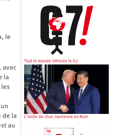
i
, le
Tout le monde déteste le G7
, avec
r la
 les
’un
 de la
L’onde de choc iranienne en Asie
est au