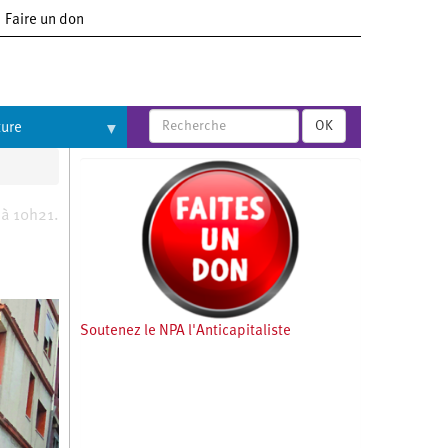
Faire un don
OK
ture
 à 10h21.
Soutenez le NPA l'Anticapitaliste