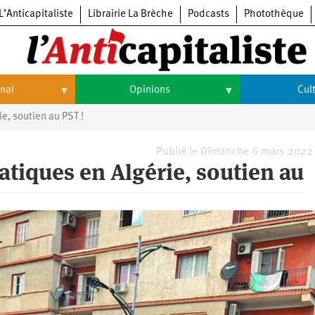
L’Anticapitaliste
Librairie La Brèche
Podcasts
Photothèque
onal
Opinions
Cul
e, soutien au PST !
Opinions
Culture
Histoire
Arts
Publié le Dimanche 6 mars 2022
atiques en Algérie, soutien au
Cinéma
Expositions
Livres
Musique