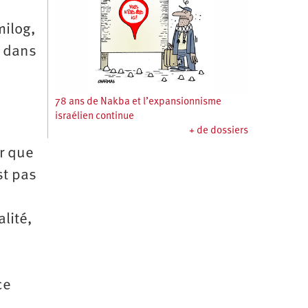
milog,
l dans
s
78 ans de Nakba et l’expansionnisme
israélien continue
+ de dossiers
er que
st pas
lité,
ce