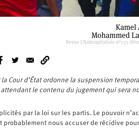
Kamel 
Mohammed La
Revue L’Anticapitaliste n°133 (févr
 la Cour d’État ordonne la suspension tempora
n attendant le contenu du jugement qui sera no
icités par la loi sur les partis. Le pouvoir n’a
eut probablement nous accuser de récidive pou