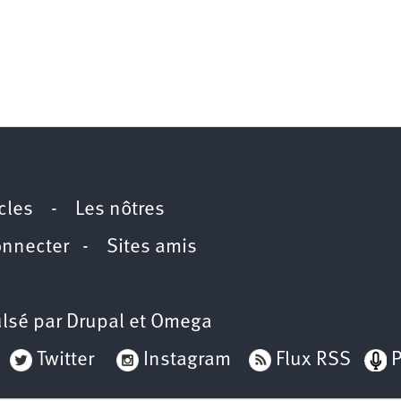
icles
-
Les nôtres
onnecter
-
Sites amis
lsé par
Drupal
et
Omega
Twitter
Instagram
Flux RSS