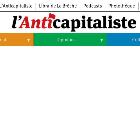
L’Anticapitaliste
Librairie La Brèche
Podcasts
Photothèque
onal
Opinions
Cul
Opinions
Culture
Histoire
Arts
Cinéma
Expositions
Livres
Musique