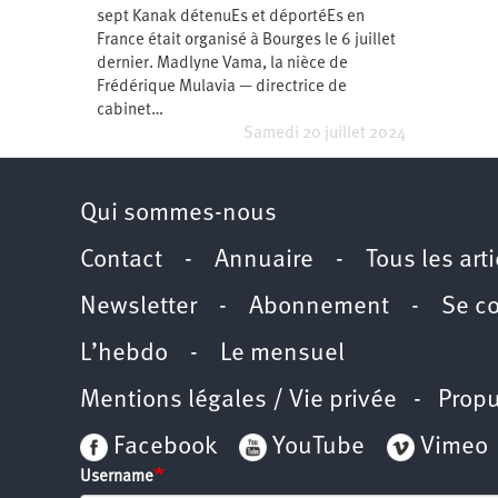
sept Kanak détenuEs et déportéEs en
Santé
Hôpitaux
LGBTI
Amérique
du
France était organisé à Bourges le 6 juillet
Nord
dernier. Madlyne Vama, la nièce de
Vidéos
SNCF
Amérique
latine
Frédérique Mulavia — directrice de
cabinet…
Dans
Services
Asie
mon
publics
Samedi 20 juillet 2024
département
Europe
Moyen-
Qui sommes-nous
Orient
Océanie
Contact
-
Annuaire
-
Tous les art
Newsletter
-
Abonnement
-
Se c
L’hebdo
-
Le mensuel
Mentions légales / Vie privée
- Propu
Facebook
YouTube
Vimeo
Username