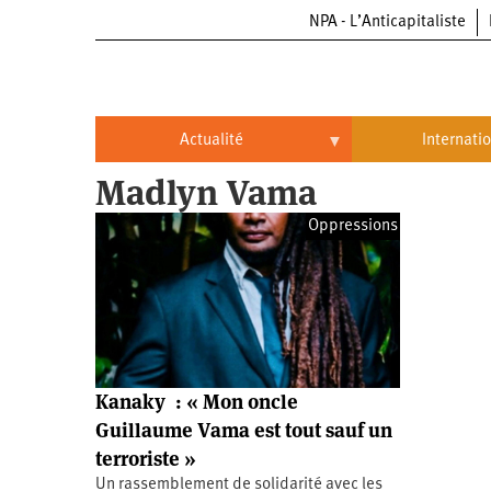
NPA - L’Anticapitaliste
Aller
au
contenu
principal
Actualité
Internati
Madlyn Vama
Actualité
International
Oppressions
Politique
Brésil
Entreprises
Chine
Oppressions
Entreprises
États-
Unis
Économie
Automobile
Oppressions
Continents
Kanaky : « Mon oncle
Écologie
Aéronautique
Antiracisme
Continents
Guillaume Vama est tout sauf un
terroriste »
Éducation
Commerce
Féminisme
Afrique
Un rassemblement de solidarité avec les