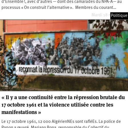
d’Ensemble !, avec d’autres — dont des camarades du NPA-A— au
processus « On construit l’alternative ». Membres du courant…
Mardi 18 mars 2025
Politique
« Il y a une continuité entre la répression brutale du
17 octobre 1961 et la violence utilisée contre les
manifestations »
Le 17 octobre 1961, 12 000 AlgérienNEs sont rafléEs. La police de
Papon a œuvré. Mariano Bona, responsable du Collectif du