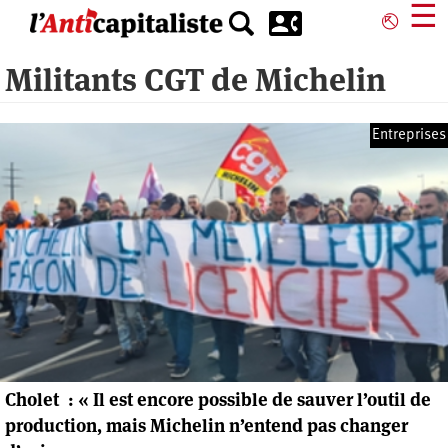
Aller
☰
⎋
au
contenu
Militants CGT de Michelin
principal
Entreprises
Cholet : « Il est encore possible de sauver l’outil de
production, mais Michelin n’entend pas changer