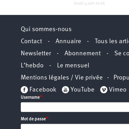
Jeudi 4 juin 2026
Santé
Hôpitaux
LGBTI
Amérique
du
Nord
Vidéos
SNCF
Amérique
latine
Qui sommes-nous
Dans
Services
Asie
mon
publics
département
Contact
-
Annuaire
-
Tous les art
Europe
Newsletter
-
Abonnement
-
Se c
Moyen-
Orient
L’hebdo
-
Le mensuel
Océanie
Mentions légales / Vie privée
- Propu
Facebook
YouTube
Vimeo
Username
Mot de passe