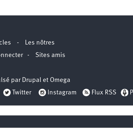
icles
-
Les nôtres
onnecter
-
Sites amis
lsé par
Drupal
et
Omega
Twitter
Instagram
Flux RSS