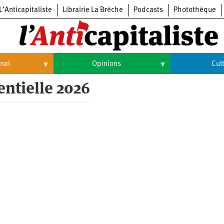
L’Anticapitaliste
Librairie La Brèche
Podcasts
Photothèque
onal
Opinions
Cul
entielle 2026
Opinions
Culture
Histoire
Arts
Cinéma
Expositions
Livres
Musique