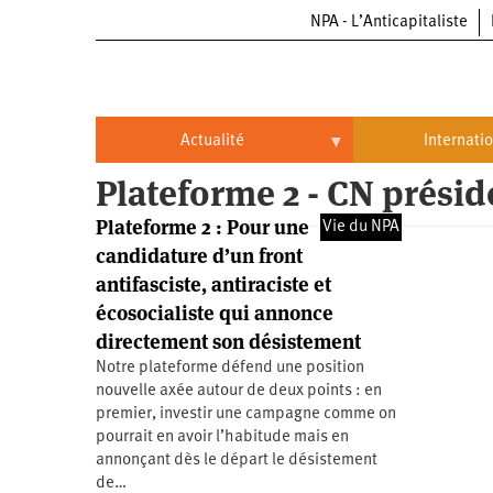
NPA - L’Anticapitaliste
Aller
au
contenu
principal
Actualité
Internati
Plateforme 2 - CN présid
Actualité
International
Plateforme 2 : Pour une
Vie du NPA
Politique
Brésil
candidature d’un front
antifasciste, antiraciste et
Entreprises
Chine
écosocialiste qui annonce
Oppressions
Entreprises
États-
directement son désistement
Unis
Notre plateforme défend une position
Économie
Automobile
Oppressions
Continents
nouvelle axée autour de deux points : en
premier, investir une campagne comme on
Écologie
Aéronautique
Antiracisme
Continents
pourrait en avoir l’habitude mais en
annonçant dès le départ le désistement
Éducation
Commerce
Féminisme
Afrique
de…