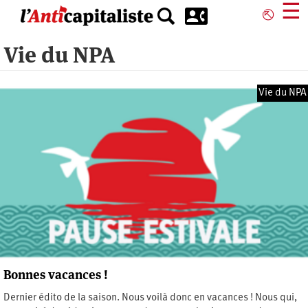
Aller
☰
⎋
au
contenu
Vie du NPA
principal
Vie du NPA
Bonnes vacances !
Dernier édito de la saison. Nous voilà donc en vacances ! Nous qui,