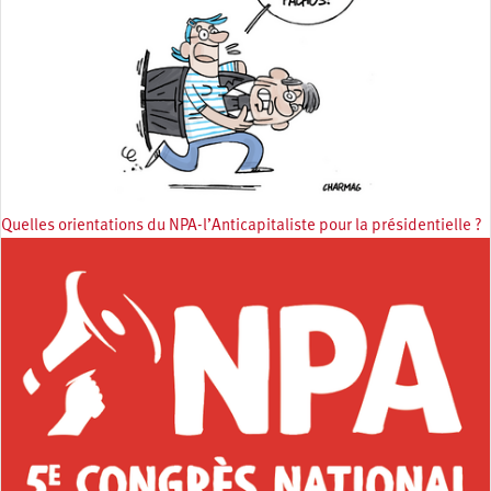
Quelles orientations du NPA-l’Anticapitaliste pour la présidentielle ?