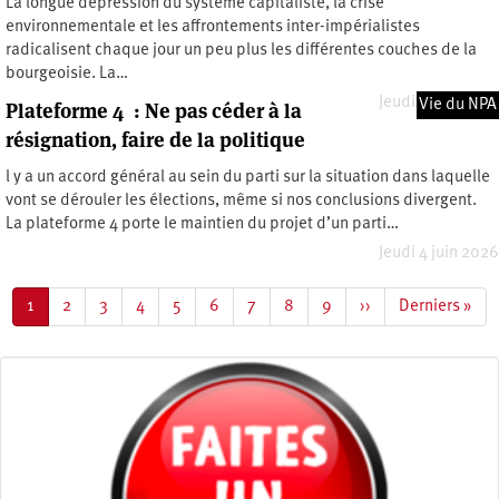
La longue dépression du système capitaliste, la crise
environnementale et les affrontements inter-impérialistes
radicalisent chaque jour un peu plus les différentes couches de la
bourgeoisie. La…
Jeudi 4 juin 2026
Vie du NPA
Plateforme 4 : Ne pas céder à la
résignation, faire de la politique
l y a un accord général au sein du parti sur la situation dans laquelle
vont se dérouler les élections, même si nos conclusions divergent.
La plateforme 4 porte le maintien du projet d’un parti…
Jeudi 4 juin 2026
Pagination
Page
1
Page
2
Page
3
Page
4
Page
5
Page
6
Page
7
Page
8
Page
9
Page
››
Dernière
Derniers »
courante
suivante
page