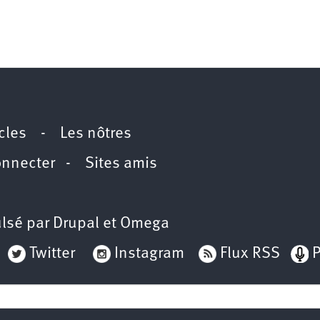
icles
-
Les nôtres
onnecter
-
Sites amis
lsé par
Drupal
et
Omega
Twitter
Instagram
Flux RSS