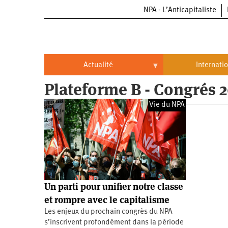
NPA - L’Anticapitaliste
Aller
au
contenu
principal
Actualité
Internati
Plateforme B - Congrés 
Actualité
International
Vie du NPA
Politique
Brésil
Entreprises
Chine
Oppressions
Entreprises
États-
Unis
Économie
Automobile
Oppressions
Continents
Un parti pour unifier notre classe
Écologie
Aéronautique
Antiracisme
Continents
et rompre avec le capitalisme
Les enjeux du prochain congrès du NPA
Éducation
Commerce
Féminisme
Afrique
s’inscrivent profondément dans la période