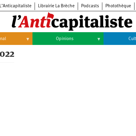
L’Anticapitaliste
Librairie La Brèche
Podcasts
Photothèque
onal
Opinions
Cul
2022
Opinions
Culture
Histoire
Arts
Cinéma
Expositions
Livres
Musique