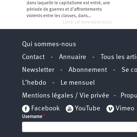
dans laquelle le capitalisme est entré, une
Santé
Hôpitaux
LGBTI
Amérique
du
période de guerres et d’affrontements
Nord
violents entre les classes, dans…
Vidéos
SNCF
Amérique
latine
Lundi 28 novembre 2022
Dans
Services
Asie
mon
publics
département
Qui sommes-nous
Europe
Contact
-
Annuaire
-
Tous les art
Moyen-
Orient
Newsletter
-
Abonnement
-
Se c
Océanie
L’hebdo
-
Le mensuel
Mentions légales / Vie privée
- Propu
Facebook
YouTube
Vimeo
Username