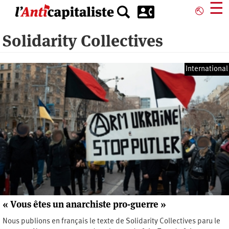
Aller
☰
⎋
au
contenu
Solidarity Collectives
principal
International
« Vous êtes un anarchiste pro-guerre »
Nous publions en français le texte de Solidarity Collectives paru le