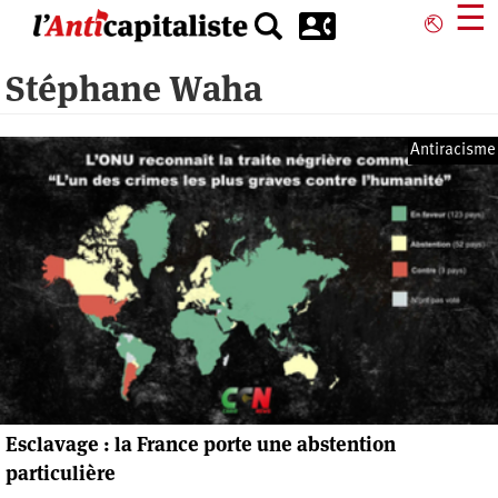
Aller
☰
⎋
au
contenu
Stéphane Waha
principal
Antiracisme
Esclavage : la France porte une abstention
particulière