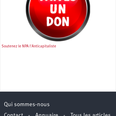
Soutenez le NPA l'Anticapitaliste
Qui sommes-nous
Contact
-
Annuaire
-
Tous les articles