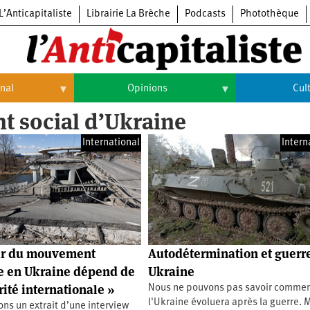
L’Anticapitaliste
Librairie La Brèche
Podcasts
Photothèque
onal
Opinions
Cul
t social d’Ukraine
Opinions
Culture
International
Intern
Histoire
Arts
Cinéma
Expositions
Livres
ir du mouvement
Autodétermination et guerr
Musique
te en Ukraine dépend de
Ukraine
rité internationale »
Nous ne pouvons pas savoir comme
l'Ukraine évoluera après la guerre. 
ns un extrait d’une interview