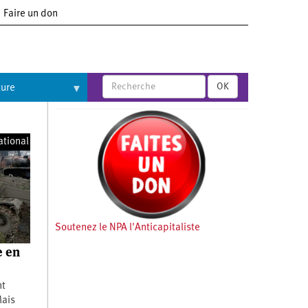
Faire un don
OK
ture
ational
Soutenez le NPA l'Anticapitaliste
e en
nt
Mais