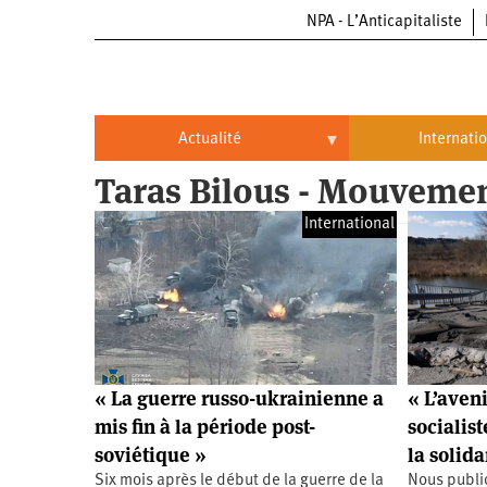
NPA - L’Anticapitaliste
Aller
au
contenu
principal
Actualité
Internati
Taras Bilous - Mouvemen
Actualité
International
International
Politique
Brésil
Entreprises
Chine
Oppressions
Entreprises
États-
Unis
Économie
Automobile
Oppressions
Continents
« La guerre russo-ukrainienne a
« L’aven
Écologie
Aéronautique
Antiracisme
Continents
mis fin à la période post-
socialis
soviétique »
la solida
Éducation
Commerce
Féminisme
Afrique
Six mois après le début de la guerre de la
Nous publio