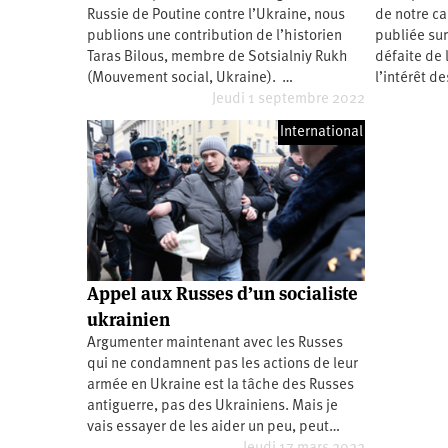
Russie de Poutine contre l’Ukraine, nous
de notre ca
Santé
Hôpitaux
LGBTI
Amérique
du
publions une contribution de l’historien
publiée sur
Nord
Taras Bilous, membre de Sotsialniy Rukh
défaite de 
Vidéos
SNCF
Amérique
latine
(Mouvement social, Ukraine). …
l’intérêt 
Jeudi 1 septembre 2022
Dans
Services
Asie
mon
publics
département
International
Europe
Moyen-
Orient
Océanie
Appel aux Russes d’un socialiste
ukrainien
Argumenter maintenant avec les Russes
qui ne condamnent pas les actions de leur
armée en Ukraine est la tâche des Russes
antiguerre, pas des Ukrainiens. Mais je
vais essayer de les aider un peu, peut…