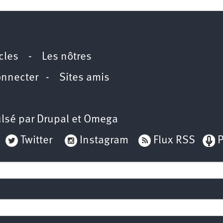
icles
-
Les nôtres
onnecter
-
Sites amis
lsé par
Drupal
et
Omega
Twitter
Instagram
Flux RSS