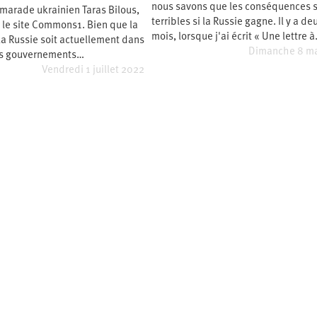
nous savons que les conséquences 
marade ukrainien Taras Bilous,
terribles si la Russie gagne. Il y a de
 le site Commons1. Bien que la
mois, lorsque j'ai écrit « Une lettre 
la Russie soit actuellement dans
Dimanche 8 ma
des gouvernements…
Vendredi 1 juillet 2022