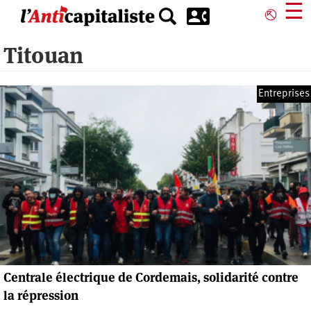
Aller
☰
⎋
au
contenu
Titouan
principal
Entreprises
Centrale électrique de Cordemais, solidarité contre
la répression