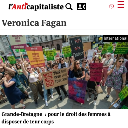
Aller
☰
⎋
au
contenu
Veronica Fagan
principal
International
Grande-Bretagne : pour le droit des femmes à
disposer de leur corps