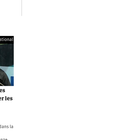
ational
des
r les
e
dans la