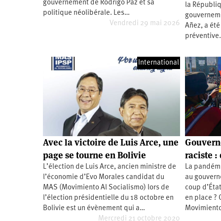
gouvernement de Rodrigo Paz et sa
la Républiq
Santé
Hôpitaux
LGBTI
Amérique
politique néolibérale. Les…
du
gouvernemen
Nord
Vendredi 29 mai 2026
Añez, a été
Vidéos
SNCF
Amérique
latine
préventive
Dans
Services
Asie
mon
publics
International
département
Europe
Moyen-
Orient
Océanie
Avec la victoire de Luis Arce, une
Gouverne
page se tourne en Bolivie
raciste :
L’élection de Luis Arce, ancien ministre de
La pandémi
l’économie d’Evo Morales candidat du
au gouvern
MAS (Movimiento Al Socialismo) lors de
coup d’Éta
l’élection présidentielle du 18 octobre en
en place ? 
Bolivie est un évènement qui a…
Movimiento
Mercredi 21 octobre 2020