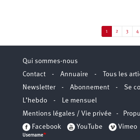
Pagination
Page
1
Page
2
Page
3
P
4
courante
Qui sommes-nous
Contact
-
Annuaire
-
Tous les art
Newsletter
-
Abonnement
-
Se c
L’hebdo
-
Le mensuel
Mentions légales / Vie privée
- Propu
Facebook
YouTube
Vimeo
Username