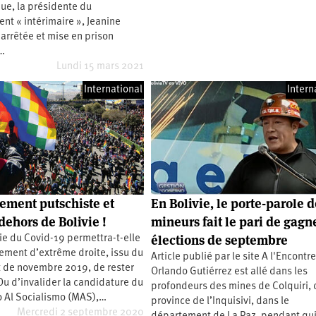
ue, la présidente du
t « intérimaire », Jeanine
 arrêtée et mise en prison
…
Lundi 15 mars 2021
International
Intern
ment putschiste et
En Bolivie, le porte-parole 
 dehors de Bolivie !
mineurs fait le pari de gagne
élections de septembre
e du Covid-19 permettra-t-elle
ement d’extrême droite, issu du
Article publié par le site A l'Encontr
t de novembre 2019, de rester
Orlando Gutiérrez est allé dans les
Ou d’invalider la candidature du
profondeurs des mines de Colquiri, 
 Al Socialismo (MAS),…
province de l’Inquisivi, dans le
Mercredi 2 septembre 2020