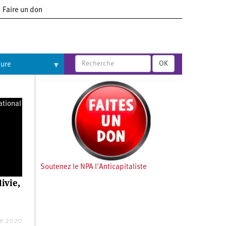
Faire un don
OK
ture
ational
Soutenez le NPA l'Anticapitaliste
ivie,
re 2020