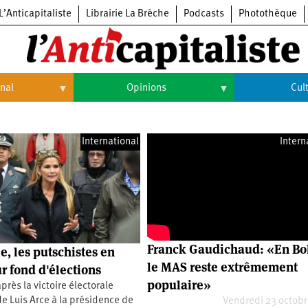
L’Anticapitaliste
Librairie La Brèche
Podcasts
Photothèque
onal
Opinions
Cul
Opinions
Culture
International
Intern
Histoire
Arts
Cinéma
Expositions
Livres
Franck Gaudichaud: «En Bol
e, les putschistes en
Musique
le MAS reste extrêmement
r fond d'élections
populaire»
près la victoire électorale
e Luis Arce à la présidence de
Vendredi 23 octob