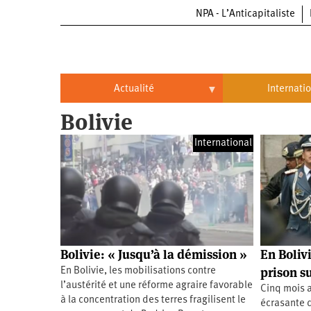
NPA - L’Anticapitaliste
Aller
au
contenu
principal
Actualité
Internati
Bolivie
Actualité
International
International
Politique
Brésil
Entreprises
Chine
Oppressions
Entreprises
États-
Unis
Économie
Automobile
Oppressions
Continents
Bolivie: « Jusqu’à la démission »
En Bolivi
Écologie
Aéronautique
Antiracisme
Continents
prison su
En Bolivie, les mobilisations contre
l’austérité et une réforme agraire favorable
Cinq mois a
Éducation
Commerce
Féminisme
Afrique
à la concentration des terres fragilisent le
écrasante d