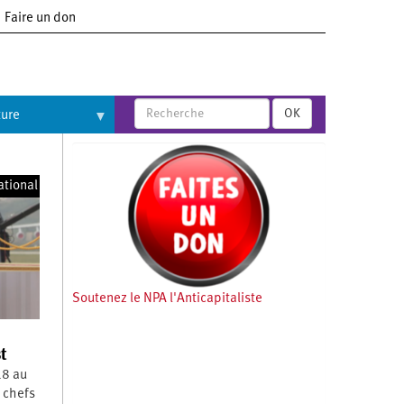
Faire un don
OK
ture
ational
Soutenez le NPA l'Anticapitaliste
t
18 au
 chefs