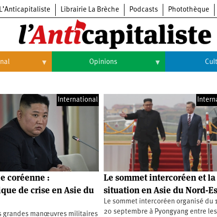
L’Anticapitaliste
Librairie La Brèche
Podcasts
Photothèque
onal
Opinions
Cul
Opinions
Culture
International
Intern
Histoire
Arts
Cinéma
Expositions
Livres
e coréenne :
Le sommet intercoréen et la
Musique
ique de crise en Asie du
situation en Asie du Nord-Es
Le sommet intercoréen organisé du 
20 septembre à Pyongyang entre les
s grandes manœuvres militaires