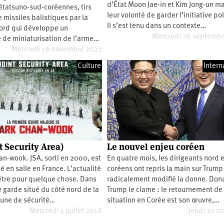
d’État Moon Jae-in et Kim Jong-un m
étatsuno-sud-coréennes, tirs
leur volonté de garder l’initiative po
e missiles balistiques par la
Il s’est tenu dans un contexte…
ord qui développe un
Mercredi 26 septemb
de miniaturisation de l’arme…
Mercredi 16 novembre 2022
Culture
Intern
t Security Area)
Le nouvel enjeu coréen
n-wook. JSA, sorti en 2000, est
En quatre mois, les dirigeants nord 
é en salle en France. L’actualité
coréens ont repris la main sur Trump
être pour quelque chose. Dans
radicalement modifié la donne. Don
 garde situé du côté nord de la
Trump le clame : le retournement de
ne de sécurité…
situation en Corée est son œuvre,…
Mercredi 4 juillet 2018
Jeudi 10 m