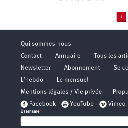
Mardi 4 septembre 2018
Pagination
Pag
1
cou
Qui sommes-nous
Contact
-
Annuaire
-
Tous les art
Newsletter
-
Abonnement
-
Se c
L’hebdo
-
Le mensuel
Mentions légales / Vie privée
- Propu
Facebook
YouTube
Vimeo
Username