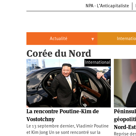
NPA - L’Anticapitaliste
Aller
au
contenu
principal
Actualité
Internati
Corée du Nord
Actualité
International
International
Politique
Brésil
Entreprises
Chine
Oppressions
Entreprises
États-
Unis
Économie
Automobile
Oppressions
Continents
La rencontre Poutine-Kim de
Péninsul
Écologie
Aéronautique
Antiracisme
Continents
Vostotchny
géopolit
Nord-Est
Le 13 septembre dernier, Vladimir Poutine
Éducation
Commerce
Féminisme
Afrique
et Kim Jong Un se sont rencontré sur la
Reprise de