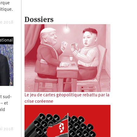
arque
litique.
Dossiers
re 2018
ational
Le jeu de cartes géopolitique rebattu par la
et sud-
crise coréenne
 – et
ald
ai 2018