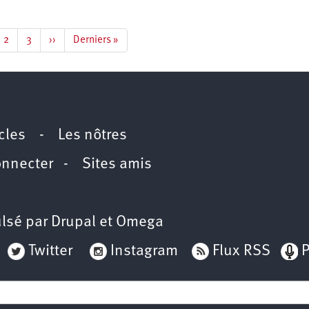
e
Page
2
Page
3
Page
››
Dernière
Derniers »
rante
suivante
page
icles
-
Les nôtres
onnecter
-
Sites amis
lsé par
Drupal
et
Omega
Twitter
Instagram
Flux RSS