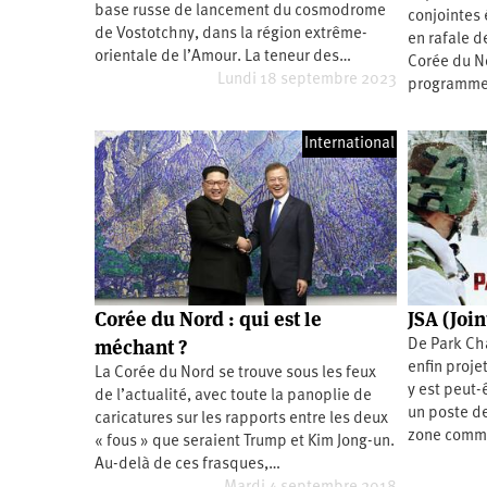
base russe de lancement du cosmodrome
conjointes 
Santé
Hôpitaux
LGBTI
Amérique
du
de Vostotchny, dans la région extrême-
en rafale d
Nord
orientale de l’Amour. La teneur des…
Corée du N
Vidéos
SNCF
Amérique
latine
Lundi 18 septembre 2023
programme 
Dans
Services
Asie
mon
publics
département
International
Europe
Moyen-
Orient
Océanie
Corée du Nord : qui est le
JSA (Join
méchant ?
De Park Cha
enfin projet
La Corée du Nord se trouve sous les feux
y est peut-
de l’actualité, avec toute la panoplie de
un poste de
caricatures sur les rapports entre les deux
zone commu
« fous » que seraient Trump et Kim Jong-un.
Au-delà de ces frasques,…